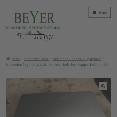
Zur
Zum
Menü
Navigation
Inhalt
springen
springen
Start
Start
Mercedes-Benz
Mercedes-Benz W113 (Pagode)
Mercedes Pagode (W113) – Heckdeckel, Heckklappe, Kofferhaube
AGB
Datenschutzerklärung
Impressum
Versandarten