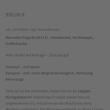
950,00
€
inkl. 19 % MwSt.
zzgl.
Versandkosten
Mercedes Pagode (W113) – Heckdeckel, Heckklappe,
Kofferhaube
Mehr Bilder auf Anfrage – Zustand gut
Verkauf – mit MwSt.
Versand – evtl. nach Absprache möglich, Abholung
bevorzugt
Falls wir an Sie versenden, haben Sie ein
21-tägiges
Rückgaberecht
. Sobald das Produkt wieder bei uns
angekommen ist, erstatten wir den Kaufpreis ohne
Rückversandkosten. Der Rückversand geht zu Ihren Lasten.