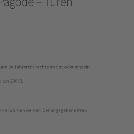
Pagode – Türen
und Beifahrertür rechts im Set oder einzeln
 aus 230 SL
eln erworben werden. Der angegebene Preis