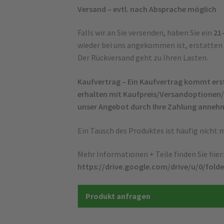
Versand – evtl. nach Absprache möglich
Falls wir an Sie versenden, haben Sie ein
21-
wieder bei uns angekommen ist, erstatten
Der Rückversand geht zu Ihren Lasten.
Kaufvertrag – Ein Kaufvertrag kommt erst
erhalten mit Kaufpreis/Versandoptione
unser Angebot durch Ihre Zahlung anneh
Ein Tausch des Produktes ist häufig nicht m
Mehr Informationen + Teile finden Sie hier:
https://drive.google.com/drive/u/0/fo
Produkt anfragen