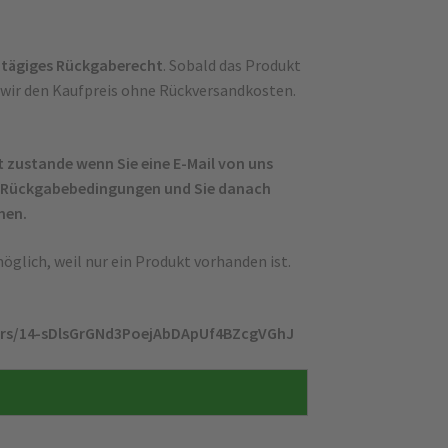
tägiges Rückgaberecht
. Sobald das Produkt
 wir den Kaufpreis ohne Rückversandkosten.
 zustande wenn Sie eine E-Mail von uns
n/Rückgabebedingungen und Sie danach
men.
öglich, weil nur ein Produkt vorhanden ist.
lders/14-sDlsGrGNd3PoejAbDApUf4BZcgVGhJ