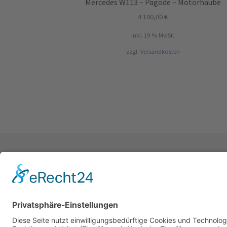
Mercedes W113 – Pagode – Motorhaube
4.100,00
€
inkl. 19 % MwSt.
zzgl.
Versandkosten
© Shop - Klassiker-Restaurierung BEYER 202
Datenschutzerklärung
Erstellt mit WooC