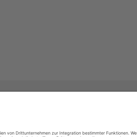
6
ommerce
.