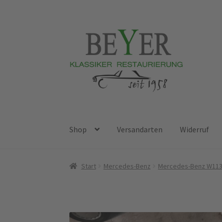
Zur
Zum
Navigation
Inhalt
springen
springen
Shop
Versandarten
Widerruf
Start
AGB
Datenschutzerklärung
Impressum
Start
Mercedes-Benz
Mercedes-Benz W113